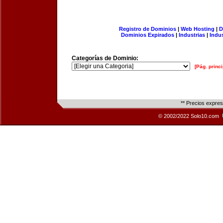
Registro de Dominios
|
Web Hosting
|
D
Dominios Expirados
|
Industrias
|
Indu
Categorías de Dominio:
[Pág. princi
** Precios expre
© 2002/2022 Solo10.com