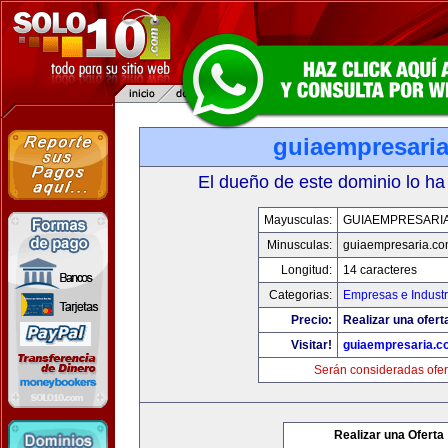
guiaempresari
El dueño de este dominio lo ha
Mayusculas:
GUIAEMPRESARI
Minusculas:
guiaempresaria.c
Longitud:
14 caracteres
Categorias:
Empresas e Industr
Precio:
Realizar una ofert
Visitar!
guiaempresaria.c
Serán consideradas ofer
Realizar una Oferta