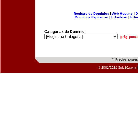
Registro de Dominios
|
Web Hosting
|
D
Dominios Expirados
|
Industrias
|
Indu
Categorías de Dominio:
[Pág. princi
** Precios expre
© 2002/2022 Solo10.com