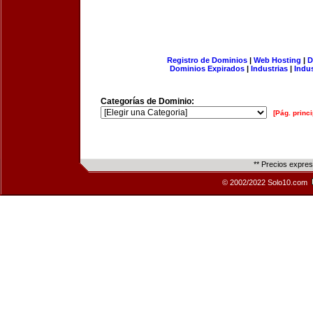
Registro de Dominios
|
Web Hosting
|
D
Dominios Expirados
|
Industrias
|
Indu
Categorías de Dominio:
[Pág. princi
** Precios expre
© 2002/2022 Solo10.com