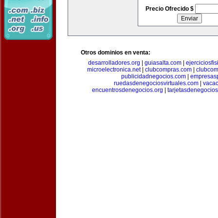
Precio Ofrecido $
Otros dominios en venta:
desarrolladores.org
|
guiasalta.com
|
ejerciciosfi
microelectronica.net
|
clubcompras.com
|
clubcom
publicidadnegocios.com
|
empresas
ruedasdenegociosvirtuales.com
|
vacac
encuentrosdenegocios.org
|
tarjetasdenegocio