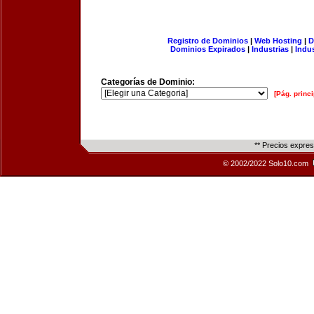
Registro de Dominios
|
Web Hosting
|
D
Dominios Expirados
|
Industrias
|
Indu
Categorías de Dominio:
[Pág. princi
** Precios expre
© 2002/2022 Solo10.com