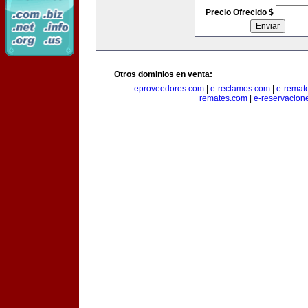
Precio Ofrecido $
Otros dominios en venta:
eproveedores.com
|
e-reclamos.com
|
e-remat
remates.com
|
e-reservacion