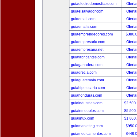
guiaelectrodomesticos.com
Oferta
guiaelsalvador.com
Oferta
guiaemail.com
Oferta
guiaemails.com
Oferta
guiaemprendedores.com
$380.
guiaempresaria.com
Oferta
guiaempresaria.net
Oferta
guiafabricantes.com
Oferta
guiaganadera.com
Oferta
guiagrecia.com
Oferta
guiaguatemala.com
Oferta
guiahipotecaria.com
Oferta
guiahonduras.com
Oferta
guiaindustrias.com
$2,500
guiainmuebles.com
$5,500
guialinux.com
$1,800
guiamarketing.com
$950.
guiamedicamentos.com
$449.