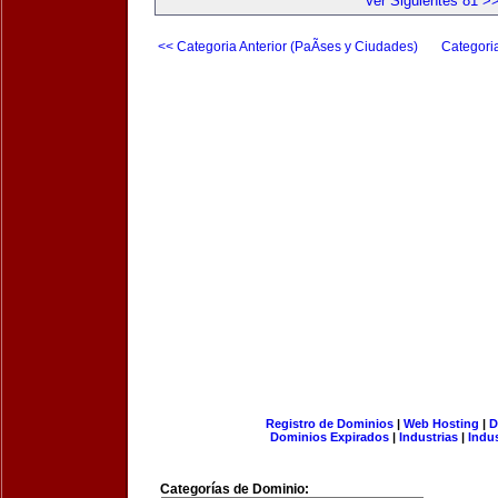
Ver Siguientes 81 >
<< Categoria Anterior (PaÃ­ses y Ciudades)
Categori
Registro de Dominios
|
Web Hosting
|
D
Dominios Expirados
|
Industrias
|
Indu
Categorías de Dominio: