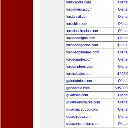
fabricantes.com
Oferta
foroamerica.com
Oferta
forobrasil.com
Oferta
forochile.com
Oferta
foroclasificados.com
Oferta
forodeamigos.com
Oferta
forodenegocios.com
$999.
forodeopiniones.com
Oferta
foroecuador.com
Oferta
foroempleos.com
Oferta
forotrabajos.com
$495.
galeriafotos.com
Oferta
ganaderia.com
$95,000
guiabsas.com
Oferta
guiabuenosaires.com
Oferta
guiachacabuco.com
Oferta
guiachicos.com
Oferta
guiaconcepcion.com
Oferta