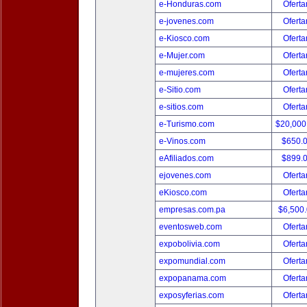
e-Honduras.com
Oferta
e-jovenes.com
Oferta
e-Kiosco.com
Oferta
e-Mujer.com
Oferta
e-mujeres.com
Oferta
e-Sitio.com
Oferta
e-sitios.com
Oferta
e-Turismo.com
$20,000
e-Vinos.com
$650.
eAfiliados.com
$899.
ejovenes.com
Oferta
eKiosco.com
Oferta
empresas.com.pa
$6,500
eventosweb.com
Oferta
expobolivia.com
Oferta
expomundial.com
Oferta
expopanama.com
Oferta
exposyferias.com
Oferta