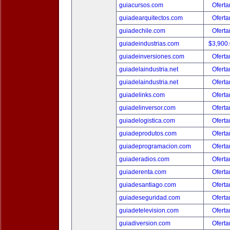
guiacursos.com
Oferta
guiadearquitectos.com
Oferta
guiadechile.com
Oferta
guiadeindustrias.com
$3,900
guiadeinversiones.com
Oferta
guiadelaindustria.net
Oferta
guiadelaindustria.net
Oferta
guiadelinks.com
Oferta
guiadelinversor.com
Oferta
guiadelogistica.com
Oferta
guiadeprodutos.com
Oferta
guiadeprogramacion.com
Oferta
guiaderadios.com
Oferta
guiaderenta.com
Oferta
guiadesantiago.com
Oferta
guiadeseguridad.com
Oferta
guiadetelevision.com
Oferta
guiadiversion.com
Oferta